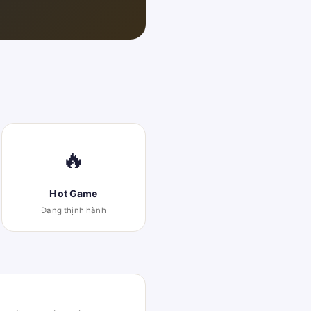
y
🔥
Hot Game
Đang thịnh hành