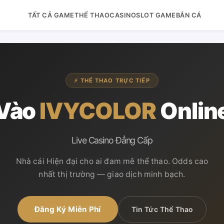
TẤT CẢ GAME
THỂ THAO
CASINO
SLOT GAME
BẮN CÁ
⚡ THỂ THAO TRỰC TIẾP
Vào
IVYCOLOR
Onlin
Live Casino Đẳng Cấp
Nhà cái Hiện đại cho ai đam mê thể thao. Odds cao
nhất thị trường — giao dịch minh bạch.
Đăng Ký Miễn Phí
Tin Tức Thể Thao